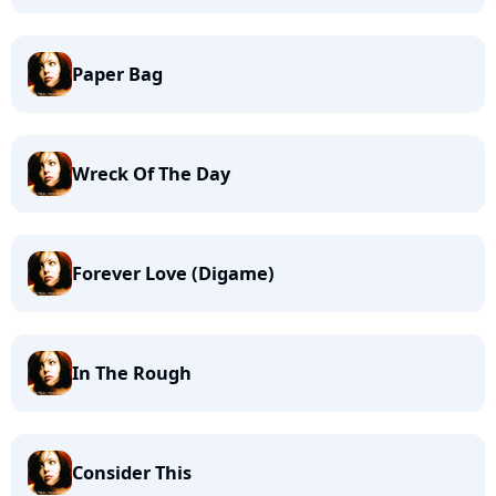
Paper Bag
Wreck Of The Day
Forever Love (Digame)
In The Rough
Consider This