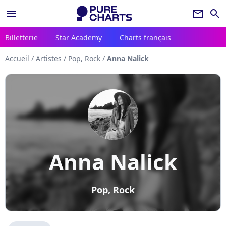
menu
newsletter
search
Billetterie
Star Academy
Charts français
Accueil
/
Artistes
/
Pop, Rock
/
Anna Nalick
Anna Nalick
Pop, Rock