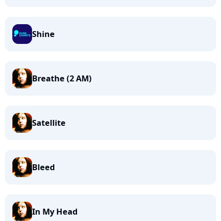
Shine
Breathe (2 AM)
Satellite
Bleed
In My Head