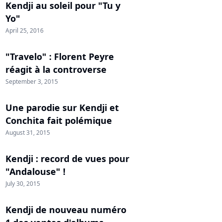
Kendji au soleil pour "Tu y
Yo"
April 25, 2016
"Travelo" : Florent Peyre
réagit à la controverse
September 3, 2015
Une parodie sur Kendji et
Conchita fait polémique
August 31, 2015
Kendji : record de vues pour
"Andalouse" !
July 30, 2015
Kendji de nouveau numéro