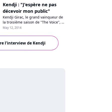
Kendji : "J'espère ne pas
décevoir mon public"
Kendji Girac, le grand vainqueur de
la troisième saison de "The Voice", se
livre à Pure Charts, à l'issue de la
May 12, 2014
finale. Ce matin, il a signé un contrat
chez Mercury (Universal) pour
enregistrer un album cette année.
ire l'interview de Kendji
Timide et encore sous le coup de
l'émotion, le jeune gagnant nous
livre ses premières impre...