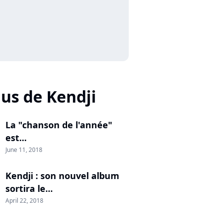
lus de Kendji
La "chanson de l'année"
est...
June 11, 2018
Kendji : son nouvel album
sortira le...
April 22, 2018