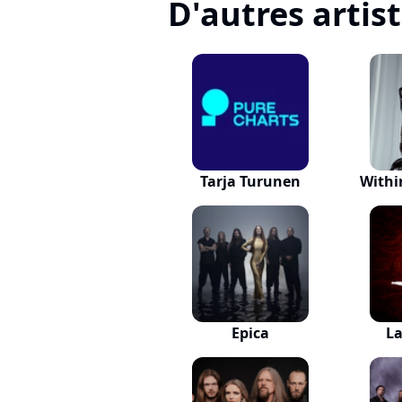
D'autres artis
Tarja Turunen
Withi
Epica
La