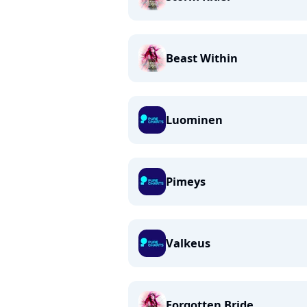
Beast Within
Luominen
Pimeys
Valkeus
Forgotten Bride