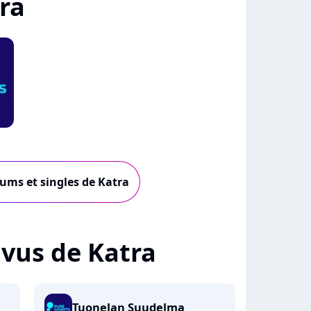
ra
bums et singles de Katra
+ vus de Katra
Tuonelan Suudelma