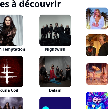
tes à découvrir
n Temptation
Nightwish
cuna Coil
Delain