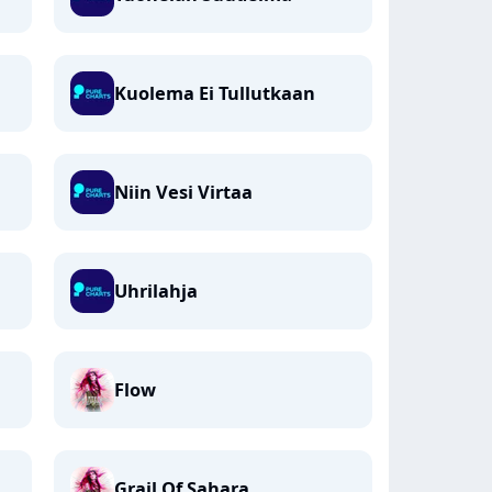
Kuolema Ei Tullutkaan
Niin Vesi Virtaa
Uhrilahja
Flow
Grail Of Sahara