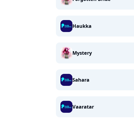
Haukka
Mystery
Sahara
Vaaratar