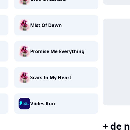
Mist Of Dawn
Promise Me Everything
Scars In My Heart
Viides Kuu
+ de n