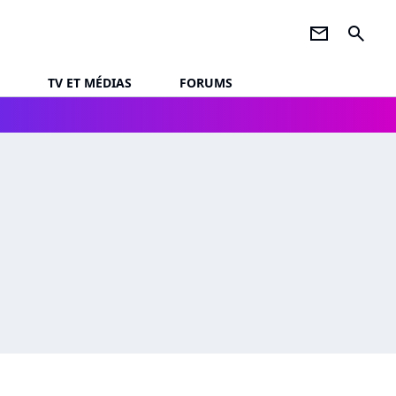
newsletter
search
TV ET MÉDIAS
FORUMS