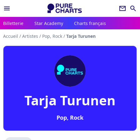
menu
newsletter
search
Billetterie
Star Academy
Charts français
Accueil
/
Artistes
/
Pop, Rock
/
Tarja Turunen
Tarja Turunen
Pop, Rock