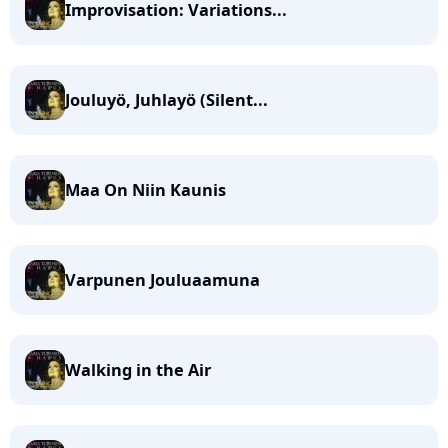
Improvisation: Variations...
Jouluyö, Juhlayö (Silent...
Maa On Niin Kaunis
Varpunen Jouluaamuna
Walking in the Air