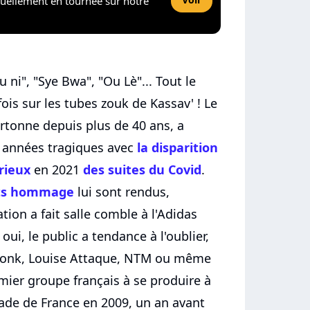
tuellement en tournée sur notre
ni", "Sye Bwa", "Ou Lè"... Tout le
is sur les tubes zouk de Kassav' ! Le
artonne depuis plus de 40 ans, a
 années tragiques avec
la disparition
rieux
en 2021
des suites du Covid
.
rts hommage
lui sont rendus,
ion a fait salle comble à l'Adidas
oui, le public a tendance à l'oublier,
Ponk, Louise Attaque, NTM ou même
emier groupe français à se produire à
de de France en 2009, un an avant