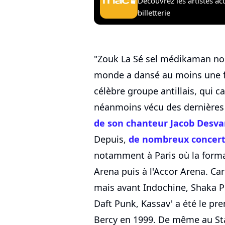
Découvrez les artistes ac
billetterie
"Zouk La Sé sel médikaman nou 
monde a dansé au moins une fo
célèbre groupe antillais, qui c
néanmoins vécu des dernières
de son chanteur Jacob Desva
Depuis,
de nombreux conce
notamment à Paris où la format
Arena puis à l'Accor Arena. Car 
mais avant Indochine, Shaka 
Daft Punk, Kassav' a été le pr
Bercy en 1999. De même au Sta