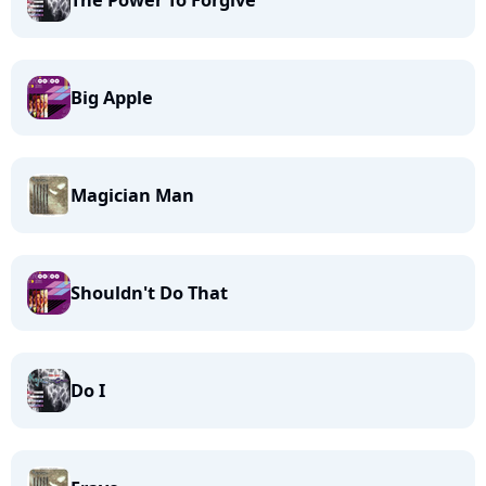
The Power To Forgive
Big Apple
Magician Man
Shouldn't Do That
Do I