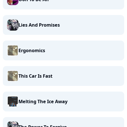
Lies And Promises
Ergonomics
This Car Is Fast
Melting The Ice Away