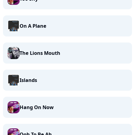
On A Plane
The Lions Mouth
Islands
Hang On Now
Ooh To Be Ah