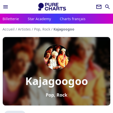
menu
newsletter
search
Billetterie
Star Academy
Charts français
Accueil
/
Artistes
/
Pop, Rock
/
Kajagoogoo
Kajagoogoo
Pop, Rock