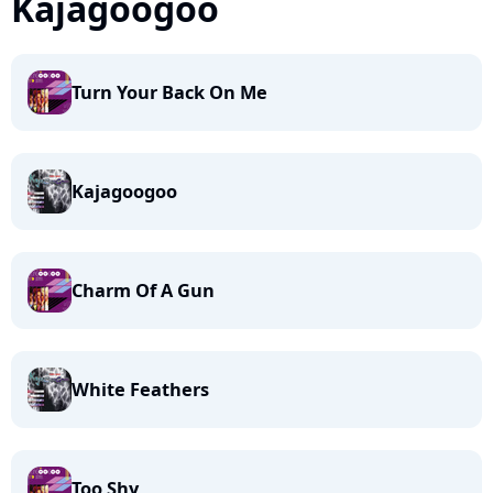
Kajagoogoo
Turn Your Back On Me
Kajagoogoo
Charm Of A Gun
White Feathers
Too Shy