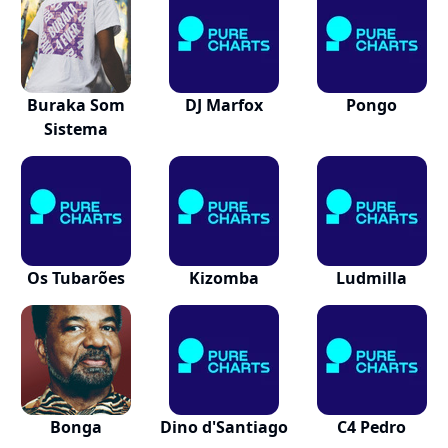
Buraka Som
DJ Marfox
Pongo
Sistema
Os Tubarões
Kizomba
Ludmilla
Bonga
Dino d'Santiago
C4 Pedro