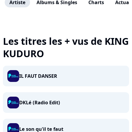
Artiste
Albums & Singles
Charts
Actuali
Les titres les + vus de KING
KUDURO
IL FAUT DANSER
DKLé (Radio Edit)
Le son qu'il te faut