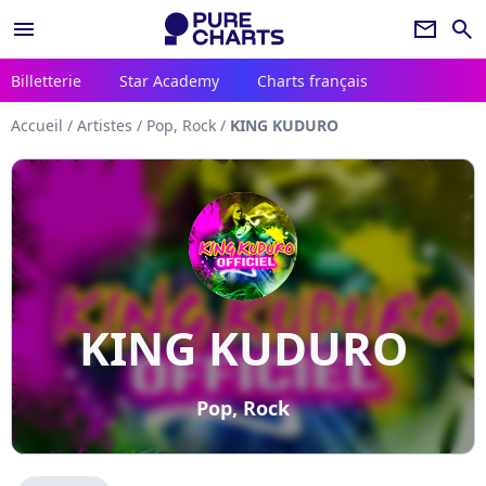
menu
newsletter
search
Billetterie
Star Academy
Charts français
Accueil
/
Artistes
/
Pop, Rock
/
KING KUDURO
KING KUDURO
Pop, Rock