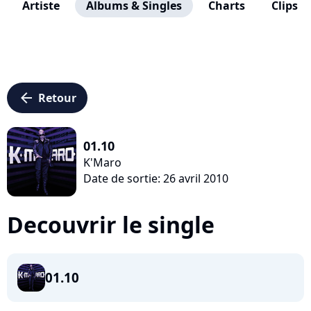
Artiste
Albums & Singles
Charts
Clips
arrow_left
Retour
01.10
K'Maro
Date de sortie: 26 avril 2010
Decouvrir le single
01.10