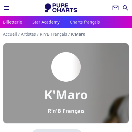
menu
newsletter
search
Billetterie
Star Academy
Charts français
Accueil
/
Artistes
/
R'n'B Français
/
K'Maro
K'Maro
R'n'B Français