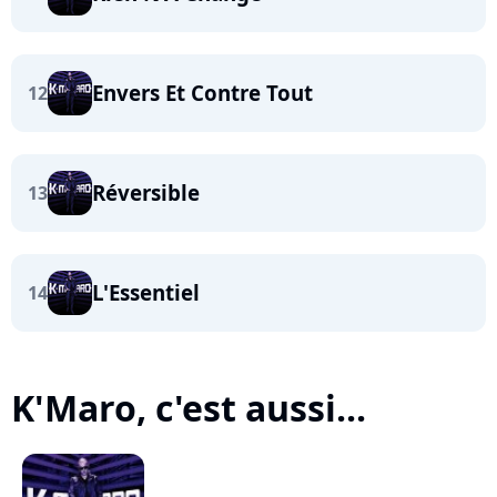
Envers Et Contre Tout
12
Réversible
13
L'Essentiel
14
K'Maro, c'est aussi...