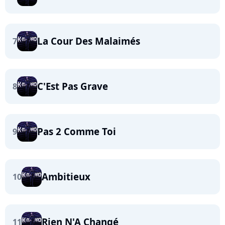
La Cour Des Malaimés
7
C'Est Pas Grave
8
Pas 2 Comme Toi
9
Ambitieux
10
Rien N'A Changé
11