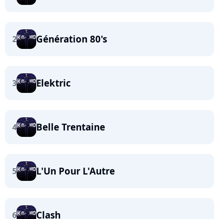
Génération 80's
2
Elektric
3
Belle Trentaine
4
L'Un Pour L'Autre
5
Clash
6