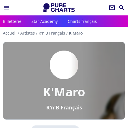
menu
newsletter
search
Billetterie
Star Academy
Charts français
Accueil
/
Artistes
/
R'n'B Français
/
K'Maro
K'Maro
R'n'B Français