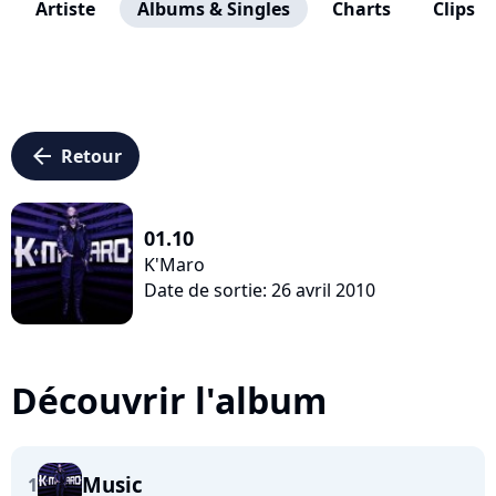
Artiste
Albums & Singles
Charts
Clips
arrow_left
Retour
01.10
K'Maro
Date de sortie: 26 avril 2010
Découvrir l'album
Music
1