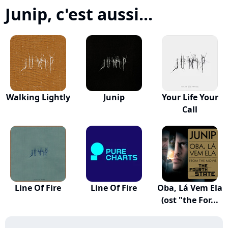
Junip, c'est aussi...
Walking Lightly
Junip
Your Life Your
Call
Line Of Fire
Line Of Fire
Oba, Lá Vem Ela
(ost "the For...