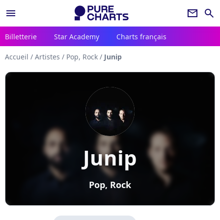
menu
newsletter
search
Billetterie
Star Academy
Charts français
Accueil
/
Artistes
/
Pop, Rock
/
Junip
Junip
Pop, Rock