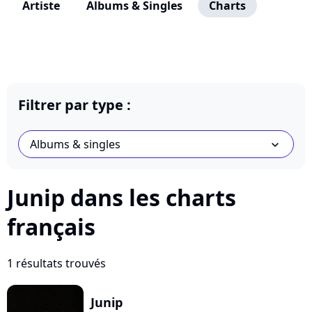
Artiste
Albums & Singles
Charts
Filtrer par type :
Albums & singles
chevron_bot
Junip dans les charts
français
1 résultats trouvés
Junip