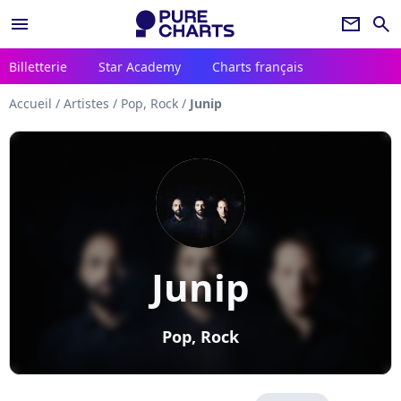
menu
newsletter
search
Billetterie
Star Academy
Charts français
Accueil
/
Artistes
/
Pop, Rock
/
Junip
Junip
Pop, Rock