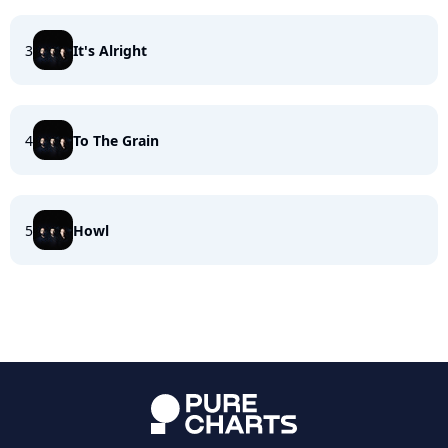
3
It's Alright
4
To The Grain
5
Howl