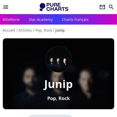
menu
newsletter
search
Billetterie
Star Academy
Charts français
Accueil
/
Artistes
/
Pop, Rock
/
Junip
Junip
Pop, Rock