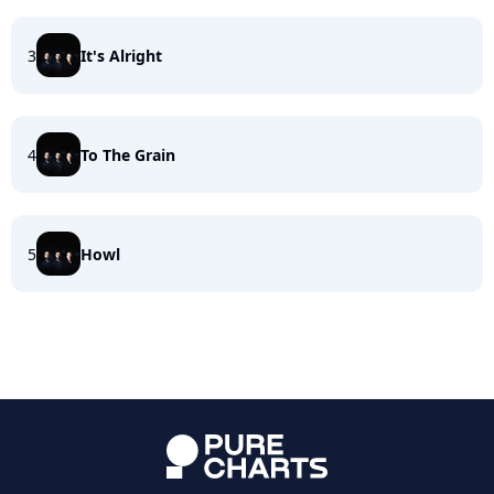
3
It's Alright
4
To The Grain
5
Howl