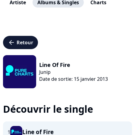
Artiste
Albums & Singles
Charts
arrow_left
Retour
Line Of Fire
Junip
Date de sortie: 15 janvier 2013
Découvrir le single
Line of Fire
1