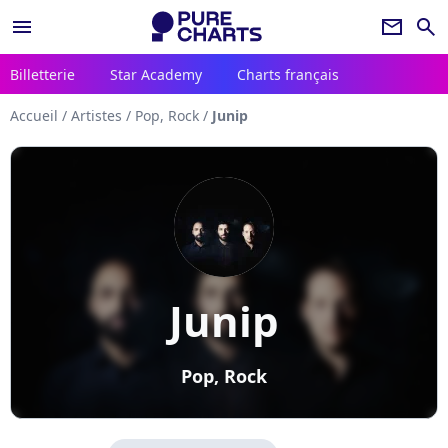
menu
newsletter
search
Billetterie
Star Academy
Charts français
Accueil
/
Artistes
/
Pop, Rock
/
Junip
Junip
Pop, Rock