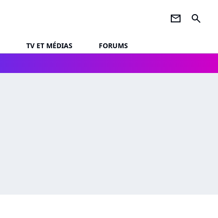
newsletter
search
TV ET MÉDIAS
FORUMS