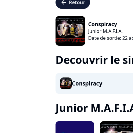
arrow_left
Retour
Conspiracy
Junior M.A.F.I.A.
Date de sortie: 22 
Decouvrir le s
Conspiracy
Junior M.A.F.I.A