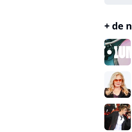
+ de n