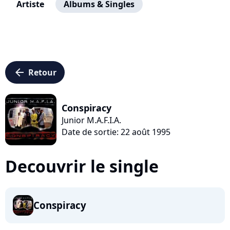
Artiste
Albums & Singles
arrow_left
Retour
Conspiracy
Junior M.A.F.I.A.
Date de sortie: 22 août 1995
Decouvrir le single
Conspiracy