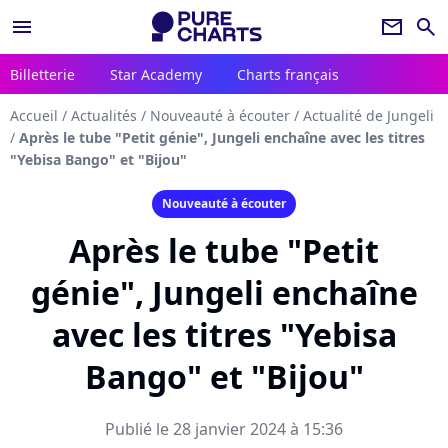
menu
newsletter
search
Billetterie
Star Academy
Charts français
Accueil
/
Actualités
/
Nouveauté à écouter
/
Actualité de Jungeli
/
Après le tube "Petit génie", Jungeli enchaîne avec les titres
"Yebisa Bango" et "Bijou"
Nouveauté à écouter
Après le tube "Petit
génie", Jungeli enchaîne
avec les titres "Yebisa
Bango" et "Bijou"
Publié le 28 janvier 2024 à 15:36