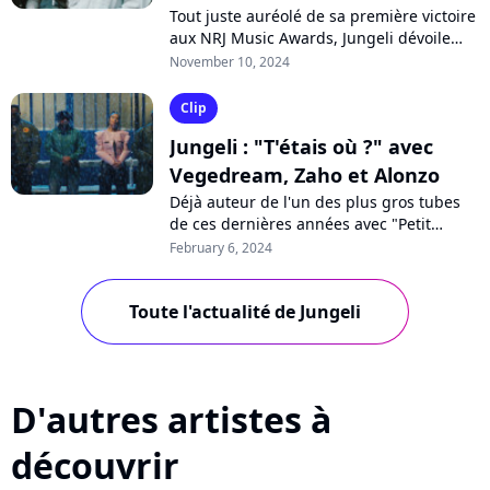
Tout juste auréolé de sa première victoire
aux NRJ Music Awards, Jungeli dévoile
cette semaine son premier projet "En
November 10, 2024
Attendant Pour Le Peuple", sur lequel...
Clip
Jungeli : "T'étais où ?" avec
Vegedream, Zaho et Alonzo
Déjà auteur de l'un des plus gros tubes
de ces dernières années avec "Petit
génie", le jeune Jungeli vient de dévoiler
February 6, 2024
un futur hit particulièrement entêtant....
Toute l'actualité de Jungeli
D'autres artistes à
découvrir