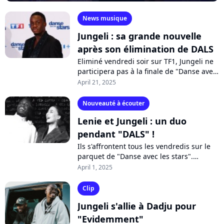
News musique
Jungeli : sa grande nouvelle
après son élimination de DALS
Eliminé vendredi soir sur TF1, Jungeli ne
participera pas à la finale de "Danse avec
les stars"... mais le jeune artiste vient de
April 21, 2025
faire une sacrée annonce...
Nouveauté à écouter
Lenie et Jungeli : un duo
pendant "DALS" !
Ils s'affrontent tous les vendredis sur le
parquet de "Danse avec les stars".
Pourtant, Lénie et Jungeli créent la
April 1, 2025
surprise : les deux artistes annoncent...
Clip
Jungeli s'allie à Dadju pour
"Evidemment"