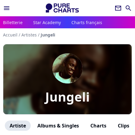
menu
newsletter
search
Billetterie
Star Academy
Charts français
Accueil
/
Artistes
/
Jungeli
Jungeli
Artiste
Albums & Singles
Charts
Clips