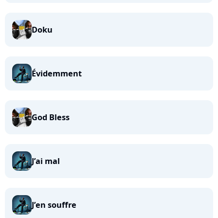
Doku
Évidemment
God Bless
J’ai mal
J’en souffre