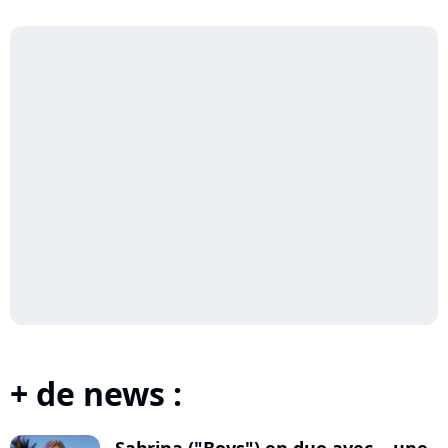
+ de news :
Sabrina ("Boys") en duo avec... une