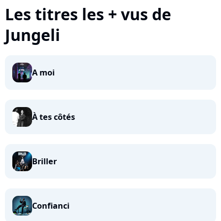
Les titres les + vus de
Jungeli
A moi
À tes côtés
Briller
Confianci