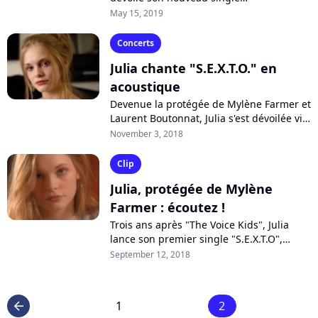
"#MESUISTROMPÉE" écrit par Mylène
May 15, 2019
Farmer. En exclusivité, la chanteuse de 18
ans livre à...
Concerts
Julia chante "S.E.X.T.O." en
acoustique
Devenue la protégée de Mylène Farmer et
Laurent Boutonnat, Julia s'est dévoilée via
un premier single empli de double sens :
November 3, 2018
"S.E.X.T.O". Désormais, la...
Clip
Julia, protégée de Mylène
Farmer : écoutez !
Trois ans après "The Voice Kids", Julia
lance son premier single "S.E.X.T.O",
entourée par un couple de renom :
September 12, 2018
Mylène Farmer et Laurent Boutonnat.
Regardez...
1
2
arrow_left