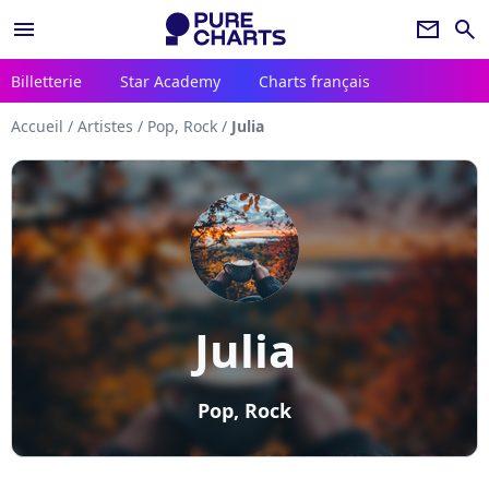
menu
newsletter
search
Billetterie
Star Academy
Charts français
Accueil
/
Artistes
/
Pop, Rock
/
Julia
Julia
Pop, Rock