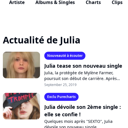
Artiste
Albums & Singles
Charts
Clips
Actualité de Julia
Nouveauté à écouter
Julia tease son nouveau single
Julia, la protégée de Mylène Farmer,
poursuit son début de carrière. Après
avoir tenté de séduire le public avec
September 25, 2019
"SEXTO" et "#MESUISTROMPÉE", la
jeune...
Exclu Purecharts
Julia dévoile son 2ème single :
elle se confie !
Quelques mois après "SEXTO", Julia
dévoile son nouveau single