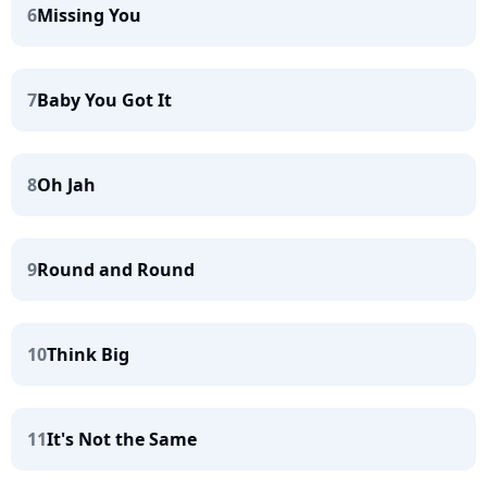
6
Missing You
7
Baby You Got It
8
Oh Jah
9
Round and Round
10
Think Big
11
It's Not the Same