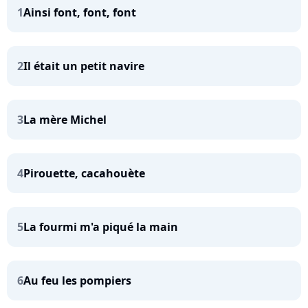
1
Ainsi font, font, font
2
Il était un petit navire
3
La mère Michel
4
Pirouette, cacahouète
5
La fourmi m'a piqué la main
6
Au feu les pompiers