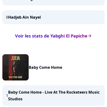
8
Hadjeb Ain Nayel
Voir les stats de Yabghi El Papiche
arrow_right
Baby Come Home
Baby Come Home - Live At The Rocketeers Music
1
Studios