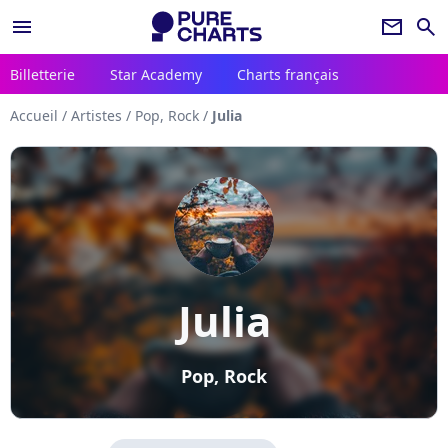
menu
newsletter
search
Billetterie
Star Academy
Charts français
Accueil
/
Artistes
/
Pop, Rock
/
Julia
Julia
Pop, Rock