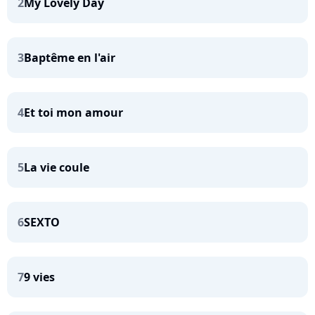
2
My Lovely Day
3
Baptême en l'air
4
Et toi mon amour
5
La vie coule
6
SEXTO
7
9 vies