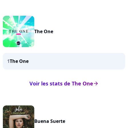
The One
1
The One
Voir les stats de The One
arrow_right
Buena Suerte