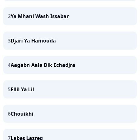
2
Ya Mhani Wash Issabar
3
Djari Ya Hamouda
4
Aagabn Aala Dik Echadjra
5
Ellil Ya Lil
6
Chouikhi
7
Labes Lazreg