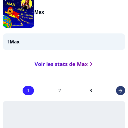
Max
1
Max
Voir les stats de Max
arrow_right
1
2
3
arrow_right