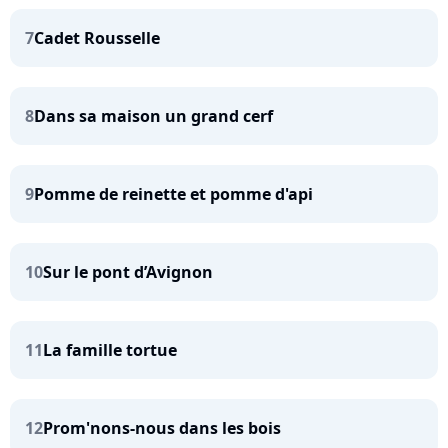
7
Cadet Rousselle
8
Dans sa maison un grand cerf
9
Pomme de reinette et pomme d'api
10
Sur le pont d’Avignon
11
La famille tortue
12
Prom'nons-nous dans les bois