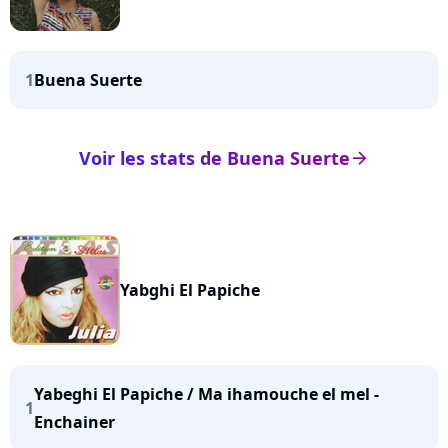
1
Buena Suerte
Voir les stats de Buena Suerte
arrow_right
Yabghi El Papiche
Yabeghi El Papiche / Ma ihamouche el mel -
1
Enchainer