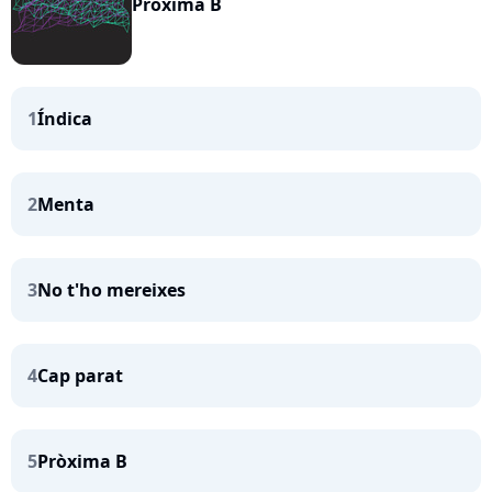
Pròxima B
1
Índica
2
Menta
3
No t'ho mereixes
4
Cap parat
5
Pròxima B