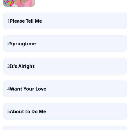
1
Please Tell Me
2
Springtime
3
It's Alright
4
Want Your Love
5
About to Do Me