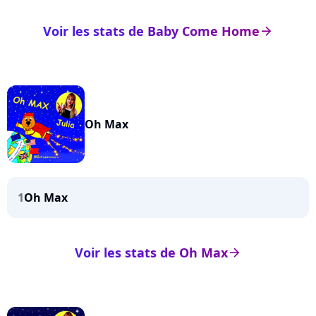
Voir les stats de Baby Come Home
arrow_right
Oh Max
1
Oh Max
Voir les stats de Oh Max
arrow_right