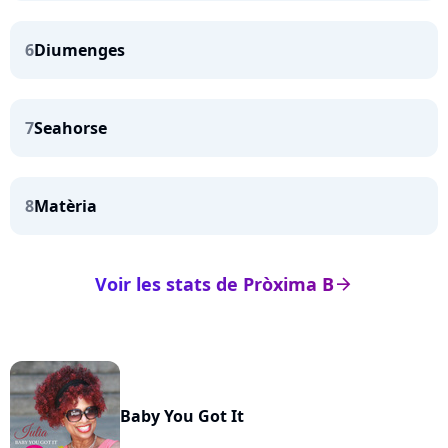
6
Diumenges
7
Seahorse
8
Matèria
Voir les stats de Pròxima B
arrow_right
Baby You Got It