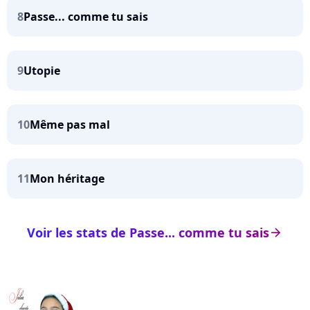
8
Passe... comme tu sais
9
Utopie
10
Même pas mal
11
Mon héritage
Voir les stats de Passe... comme tu sais
arrow_right