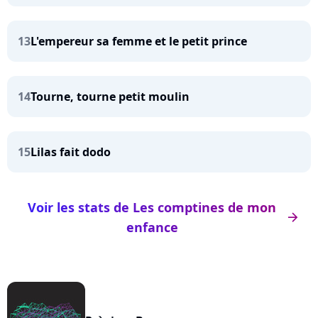
13
L'empereur sa femme et le petit prince
14
Tourne, tourne petit moulin
15
Lilas fait dodo
Voir les stats de Les comptines de mon
arrow_right
enfance