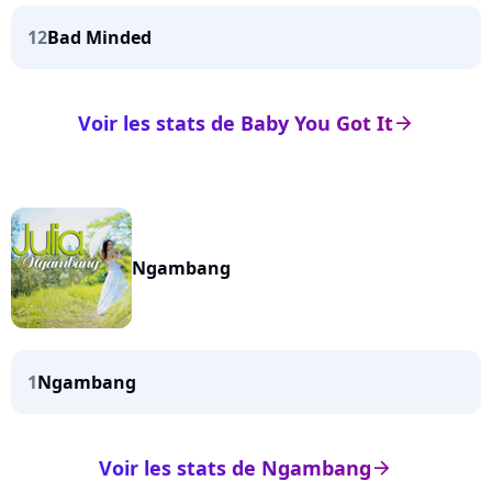
12
Bad Minded
Voir les stats de Baby You Got It
arrow_right
Ngambang
1
Ngambang
Voir les stats de Ngambang
arrow_right