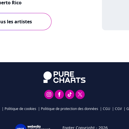
erto Rico
us les artistes
|
Politique de cookies
|
Politique de protection des données
|
CGU
|
CGV
|
G
Footer Copyright - 2026