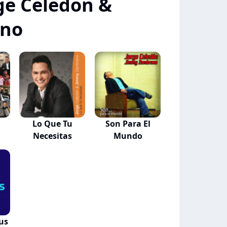
ge Celedon &
ano
Lo Que Tu
Son Para El
Necesitas
Mundo
us