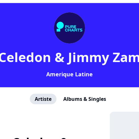
 Celedon & Jimmy Za
Amerique Latine
Artiste
Albums & Singles