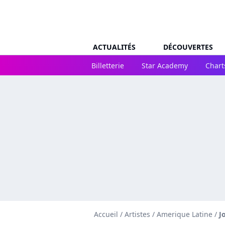
ACTUALITÉS
DÉCOUVERTES
Billetterie
Star Academy
Chart
Accueil
/
Artistes
/
Amerique Latine
/
J