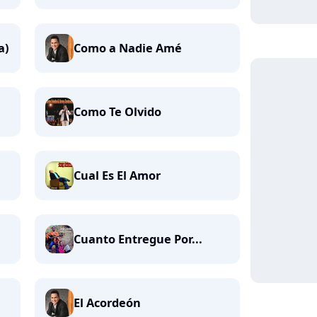
a)
Como a Nadie Amé
Como Te Olvido
Cual Es El Amor
Cuanto Entregue Por...
El Acordeón