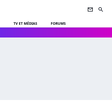
newsletter
search
TV ET MÉDIAS
FORUMS