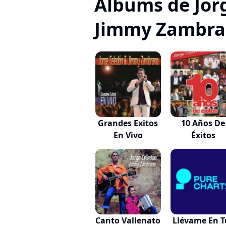
Albums de Jor
Jimmy Zambr
Grandes Exitos
10 Años De
En Vivo
Éxitos
Canto Vallenato
Llévame En T