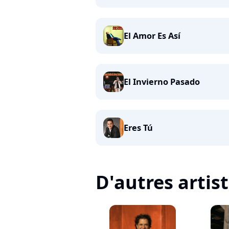
El Amor Es Así
El Invierno Pasado
Eres Tú
D'autres artis