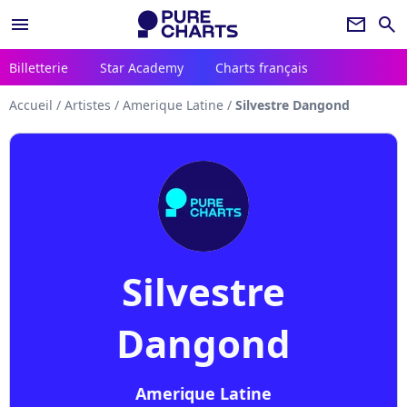
menu
newsletter
search
Billetterie
Star Academy
Charts français
Accueil
/
Artistes
/
Amerique Latine
/
Silvestre Dangond
Silvestre
Dangond
Amerique Latine