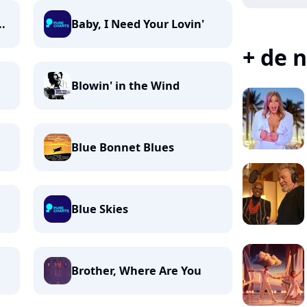
.
Baby, I Need Your Lovin'
+ de n
Blowin' in the Wind
Blue Bonnet Blues
Blue Skies
Brother, Where Are You