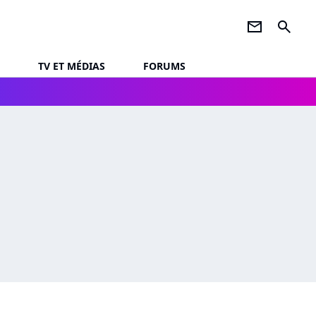
newsletter
search
TV ET MÉDIAS
FORUMS