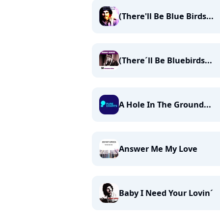
(There'll Be Blue Birds...
(There´ll Be Bluebirds...
A Hole In The Ground...
Answer Me My Love
Baby I Need Your Lovin´