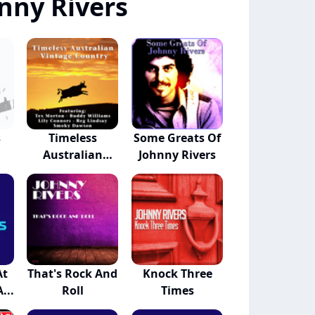
nny Rivers
s
Timeless
Some Greats Of
Australian
Johnny Rivers
Vintage C...
At
That's Rock And
Knock Three
...
Roll
Times