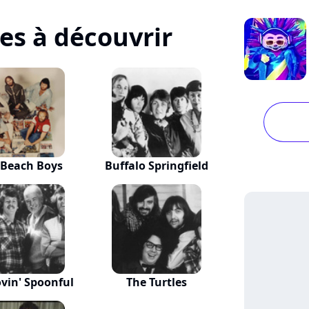
tes à découvrir
 Beach Boys
Buffalo Springfield
ovin' Spoonful
The Turtles