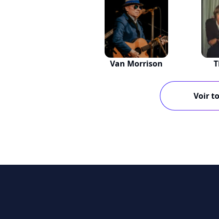
Van Morrison
T
Voir to