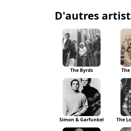
D'autres artis
The Byrds
The
Simon & Garfunkel
The L