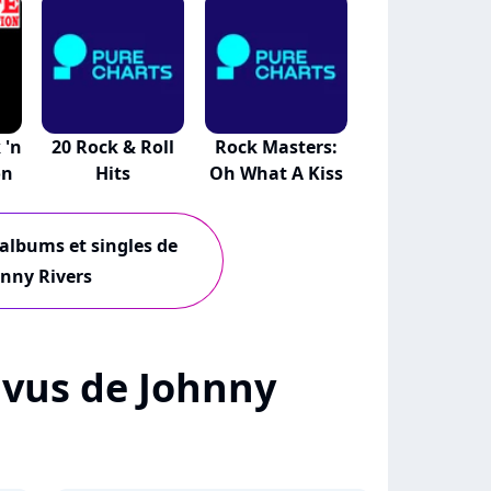
 'n
20 Rock & Roll
Rock Masters:
on
Hits
Oh What A Kiss
 albums et singles de
nny Rivers
+ vus de Johnny