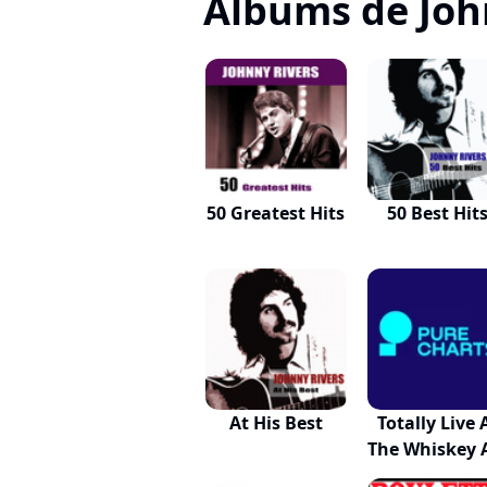
Albums de Joh
50 Greatest Hits
50 Best Hit
At His Best
Totally Live 
The Whiskey A