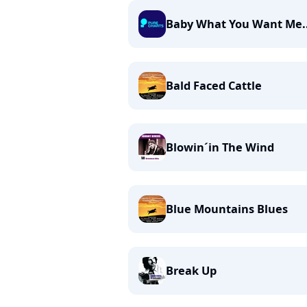
Baby What You Want Me..
Bald Faced Cattle
Blowin´in The Wind
Blue Mountains Blues
Break Up