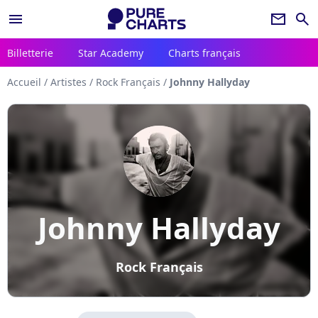
menu
newsletter
search
Billetterie
Star Academy
Charts français
Accueil
/
Artistes
/
Rock Français
/
Johnny Hallyday
Johnny Hallyday
Rock Français