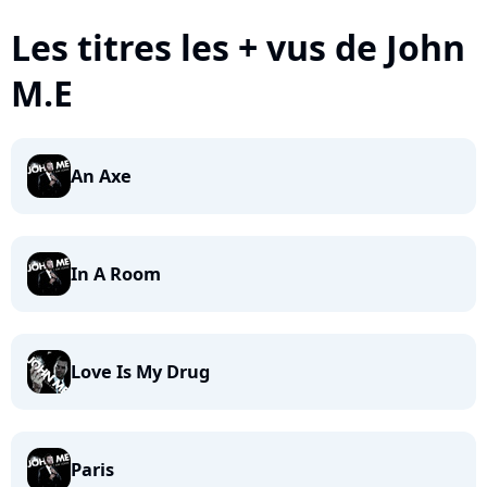
Les titres les + vus de John
M.E
An Axe
In A Room
Love Is My Drug
Paris