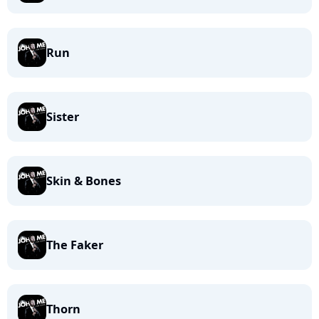
Run
Sister
Skin & Bones
The Faker
Thorn