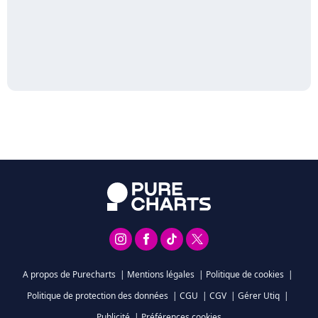
A propos de Purecharts
|
Mentions légales
|
Politique de cookies
|
Politique de protection des données
|
CGU
|
CGV
|
Gérer Utiq
|
Publicité
|
Préférences cookies