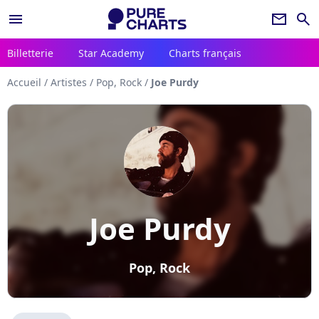
menu
newsletter
search
Billetterie
Star Academy
Charts français
Accueil
/
Artistes
/
Pop, Rock
/
Joe Purdy
Joe Purdy
Pop, Rock