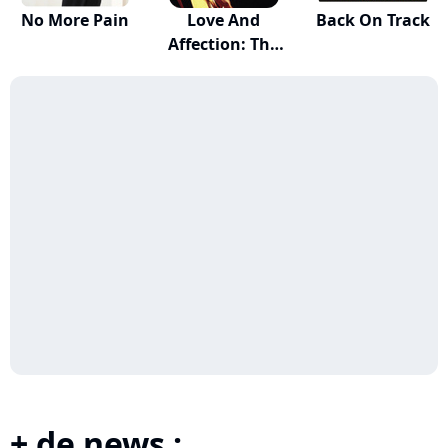
No More Pain
Love And
Back On Track
Affection: The
Essen...
+ de news :