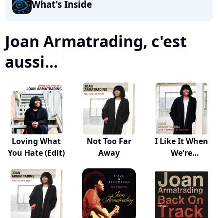
What's Inside
Joan Armatrading, c'est
aussi...
Loving What
Not Too Far
I Like It When
You Hate (Edit)
Away
We're
Together...