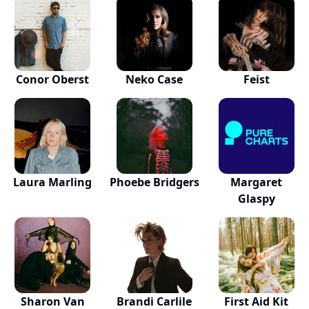
Conor Oberst
Neko Case
Feist
Laura Marling
Phoebe Bridgers
Margaret
Glaspy
Sharon Van
Brandi Carlile
First Aid Kit