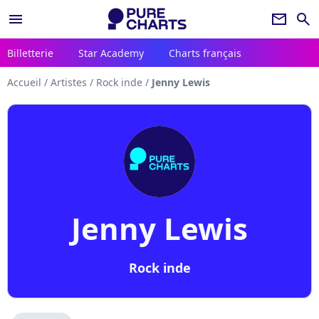
menu
newsletter
search
Billetterie
Star Academy
Charts français
Accueil
/
Artistes
/
Rock inde
/
Jenny Lewis
Jenny Lewis
Rock inde