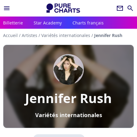
menu
newsletter
search
Billetterie
Star Academy
Charts français
Accueil
/
Artistes
/
Variétés internationales
/
Jennifer Rush
Jennifer Rush
Variétés internationales