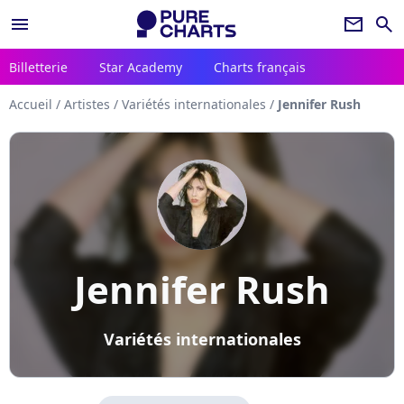
menu
newsletter
search
Billetterie
Star Academy
Charts français
Accueil
/
Artistes
/
Variétés internationales
/
Jennifer Rush
Jennifer Rush
Variétés internationales