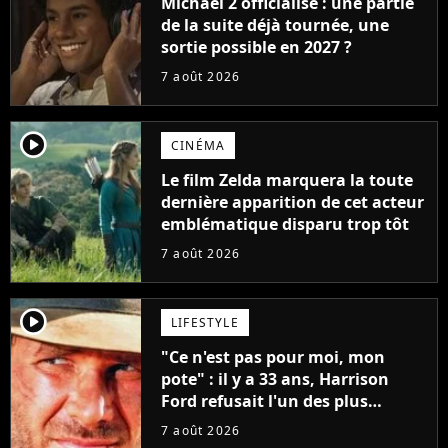
Michael 2 officialisé : une partie
de la suite déjà tournée, une
sortie possible en 2027 ?
7 août 2026
player2
CINÉMA
Le film Zelda marquera la toute
dernière apparition de cet acteur
emblématique disparu trop tôt
7 août 2026
player2
LIFESTYLE
"Ce n'est pas pour moi, mon
pote" : il y a 33 ans, Harrison
Ford refusait l'un des plus
grands succès de tous les temps
7 août 2026