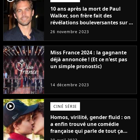
10 ans après la mort de Paul
Walker, son frère fait des
révélations bouleversantes sur la
réaction des acteurs de Fast and
26 novembre 2023
Furious
Miss France 2024 : la gagnante
déjà annoncée ! (Et ce n'est pas
un simple pronostic)
14 décembre 2023
player2
CINÉ SÉRIE
Homos, virilité, gender fluid : on
a enfin trouvé une comédie
française qui parle de tout ça
sans être super ringarde