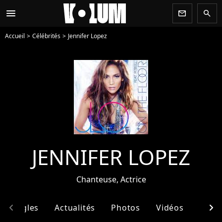
menu
newsletter
search
Accueil
Célébrités
Jennifer Lopez
JENNIFER LOPEZ
Chanteuse, Actrice
chevron_left
chevron_right
& Singles
Actualités
Photos
Vidéos
Ento