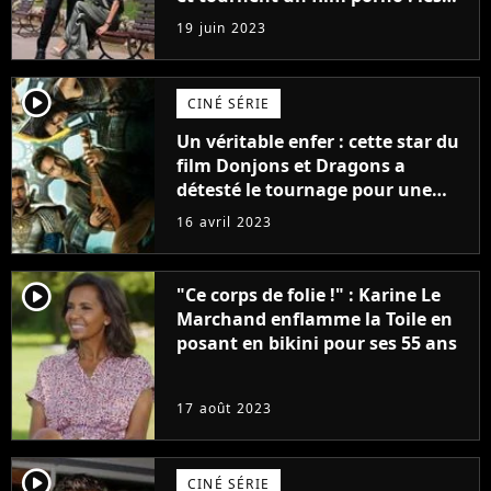
premières images du tournage
19 juin 2023
(exclu)
player2
CINÉ SÉRIE
Un véritable enfer : cette star du
film Donjons et Dragons a
détesté le tournage pour une
raison très spéciale
16 avril 2023
player2
"Ce corps de folie !" : Karine Le
Marchand enflamme la Toile en
posant en bikini pour ses 55 ans
17 août 2023
player2
CINÉ SÉRIE