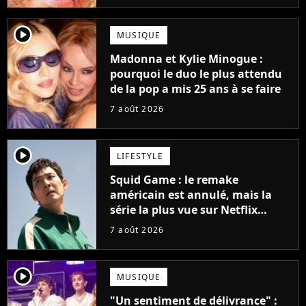
player2
MUSIQUE
Madonna et Kylie Minogue :
pourquoi le duo le plus attendu
de la pop a mis 25 ans à se faire
7 août 2026
player2
LIFESTYLE
Squid Game : le remake
américain est annulé, mais la
série la plus vue sur Netflix
pourrait avoir une version
7 août 2026
française
player2
MUSIQUE
"Un sentiment de délivrance" :