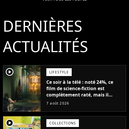
DERNIÈRES
ACTUALITÉS
player2
LIFESTYLE
Ce soir à la télé : noté 24%, ce
film de science-fiction est
complètement raté, mais il
aurait pu être encore pire à
7 août 2026
cause de son acteur
player2
COLLECTIONS