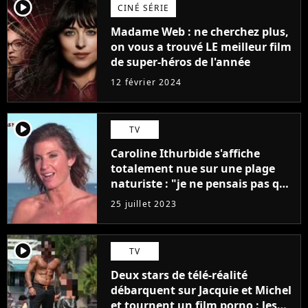
player2
CINÉ SÉRIE
Madame Web : ne cherchez plus,
on vous a trouvé LE meilleur film
de super-héros de l'année
12 février 2024
player2
TV
Caroline Ithurbide s'affiche
totalement nue sur une plage
naturiste : "je ne pensais pas que
j'arriverais à le faire..."
25 juillet 2023
player2
TV
Deux stars de télé-réalité
débarquent sur Jacquie et Michel
et tournent un film porno : les