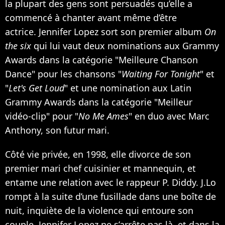
la plupart des gens sont persuadés qu’elle a
commencé à chanter avant même d’être
actrice. Jennifer Lopez sort son premier album
On
the six
qui lui vaut deux nominations aux Grammy
Awards dans la catégorie "Meilleure Chanson
Dance" pour les chansons "
Waiting For Tonight
" et
"
Let's Get Loud
" et une nomination aux Latin
Grammy Awards dans la catégorie "Meilleur
vidéo-clip" pour "
No Me Ames
" en duo avec
Marc
Anthony
, son futur mari.
Côté vie privée, en 1998, elle divorce de son
premier mari chef cuisinier et mannequin, et
entame une relation avec le rappeur
P. Diddy
. J.Lo
rompt à la suite d’une fusillade dans une boîte de
nuit, inquiète de la violence qui entoure son
couple. Jennifer Lopez ne s’arrête pas là, et dans la