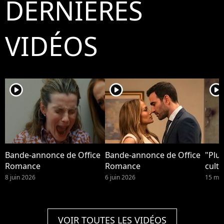
DERNIÈRES
VIDÉOS
player2
player2
player2
Bande-annonce de Office
Bande-annonce de Office
"Plus
Romance
Romance
culte
8 juin 2026
6 juin 2026
15 mai
VOIR TOUTES LES VIDÉOS