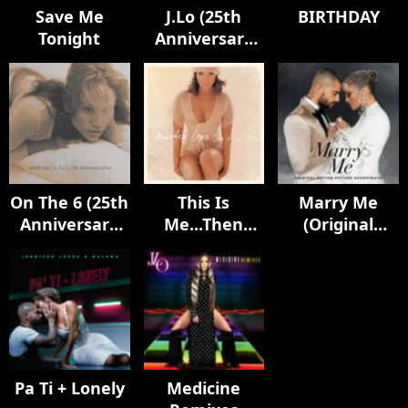
Save Me
J.Lo (25th
BIRTHDAY
Tonight
Anniversary
Edition)
On The 6 (25th
This Is
Marry Me
Anniversary
Me...Then
(Original
Edition)
(20th
Motion
Anniversary
Picture
Edition)
Soundtrack)
Pa Ti + Lonely
Medicine