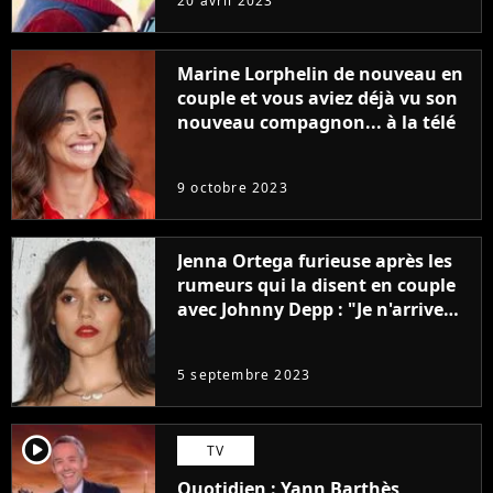
20 avril 2023
Marine Lorphelin de nouveau en
couple et vous aviez déjà vu son
nouveau compagnon... à la télé
9 octobre 2023
Jenna Ortega furieuse après les
rumeurs qui la disent en couple
avec Johnny Depp : "Je n'arrive
même pas..."
5 septembre 2023
player2
TV
Quotidien : Yann Barthès