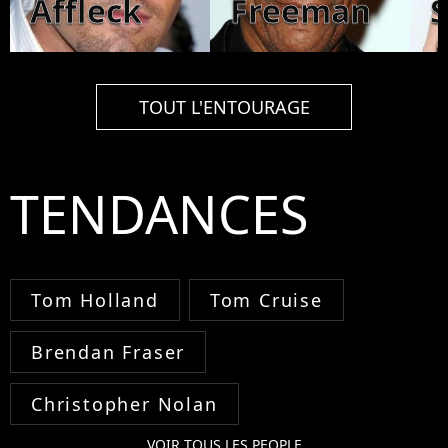
Affleck
Freeman
S
TOUT L'ENTOURAGE
TENDANCES
Tom Holland
Tom Cruise
Brendan Fraser
Christopher Nolan
VOIR TOUS LES PEOPLE