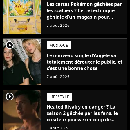
Les cartes Pokémon gâchées par
les scalpers ? Cette technique
géniale d'un magasin pour
ruiner les revendeurs
7 août 2026
player2
MUSIQUE
Le nouveau single d'Angèle va
totalement dérouter le public, et
c'est une bonne chose
7 août 2026
player2
LIFESTYLE
Heated Rivalry en danger ? La
saison 2 gâchée par les fans, le
créateur pousse un coup de
gueule
7 août 2026