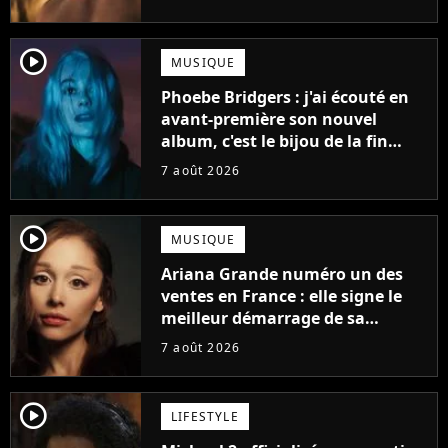
player2
MUSIQUE
Phoebe Bridgers : j'ai écouté en
avant-première son nouvel
album, c'est le bijou de la fin
d'été
7 août 2026
player2
MUSIQUE
Ariana Grande numéro un des
ventes en France : elle signe le
meilleur démarrage de sa
carrière avec son album Petal
7 août 2026
player2
LIFESTYLE