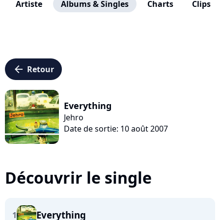
Artiste
Albums & Singles
Charts
Clips
arrow_left
Retour
Everything
Jehro
Date de sortie: 10 août 2007
Découvrir le single
Everything
1