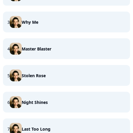
3
Why Me
4
Master Blaster
5
Stolen Rose
6
Night Shines
7
Last Too Long