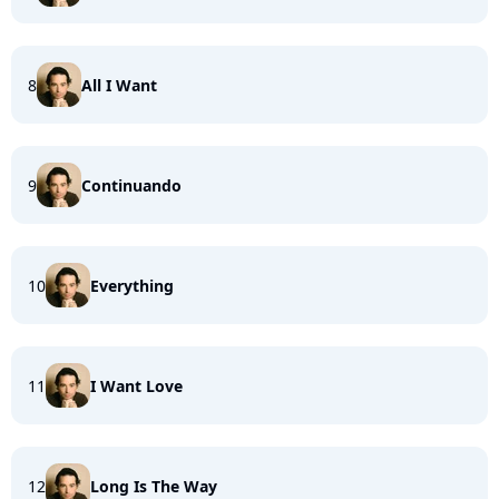
8
All I Want
9
Continuando
10
Everything
11
I Want Love
12
Long Is The Way