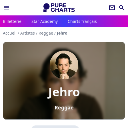
menu
newsletter
search
Billetterie
Star Academy
Charts français
Accueil
/
Artistes
/
Reggae
/
Jehro
Jehro
Reggae