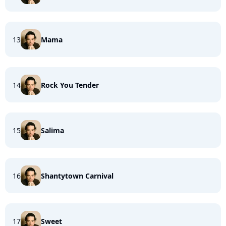
13
Mama
14
Rock You Tender
15
Salima
16
Shantytown Carnival
17
Sweet