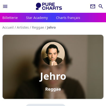
menu
newsletter
search
Billetterie
Star Academy
Charts français
Accueil
/
Artistes
/
Reggae
/
Jehro
Jehro
Reggae