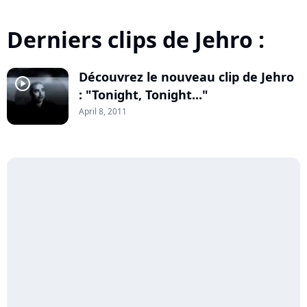
Derniers clips de Jehro :
Découvrez le nouveau clip de Jehro
player2
: "Tonight, Tonight..."
April 8, 2011