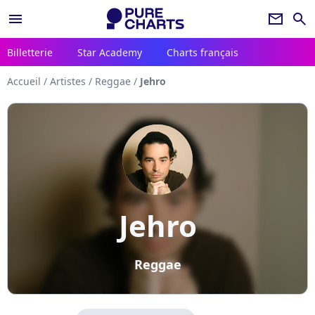
menu
newsletter
search
Billetterie
Star Academy
Charts français
Accueil
/
Artistes
/
Reggae
/
Jehro
Jehro
Reggae