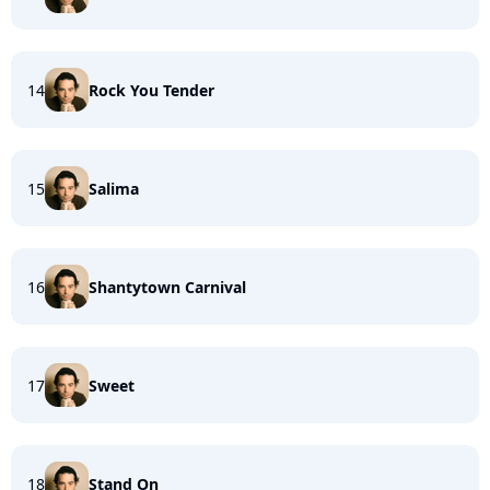
14
Rock You Tender
15
Salima
16
Shantytown Carnival
17
Sweet
18
Stand On