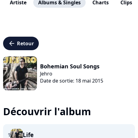
Artiste
Albums & Singles
Charts
Clips
arrow_left
Retour
Bohemian Soul Songs
Jehro
Date de sortie: 18 mai 2015
Découvrir l'album
Life
1