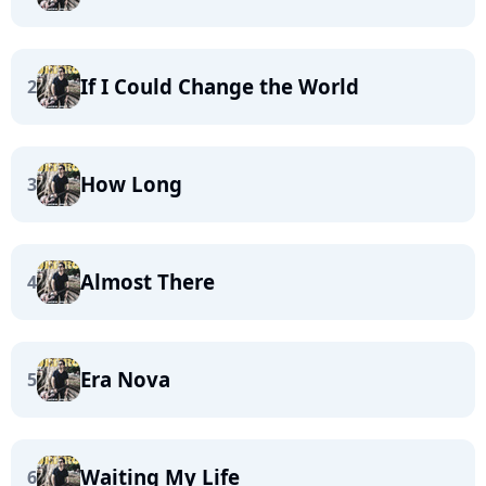
If I Could Change the World
2
How Long
3
Almost There
4
Era Nova
5
Waiting My Life
6