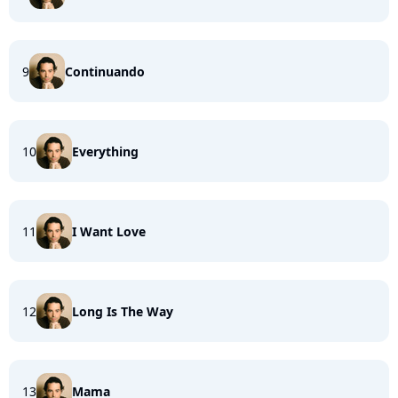
9
Continuando
10
Everything
11
I Want Love
12
Long Is The Way
13
Mama