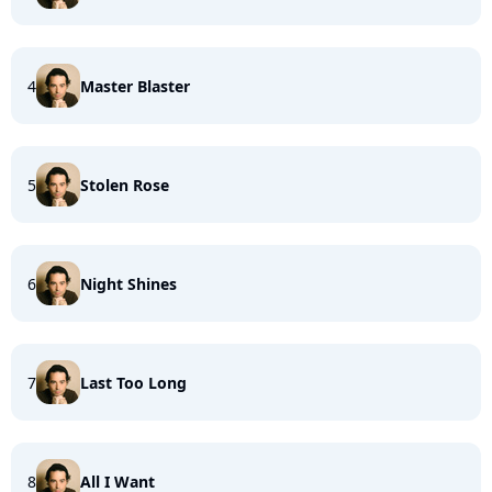
4
Master Blaster
5
Stolen Rose
6
Night Shines
7
Last Too Long
8
All I Want