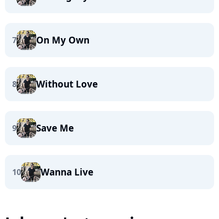
On My Own
7
Without Love
8
Save Me
9
Wanna Live
10