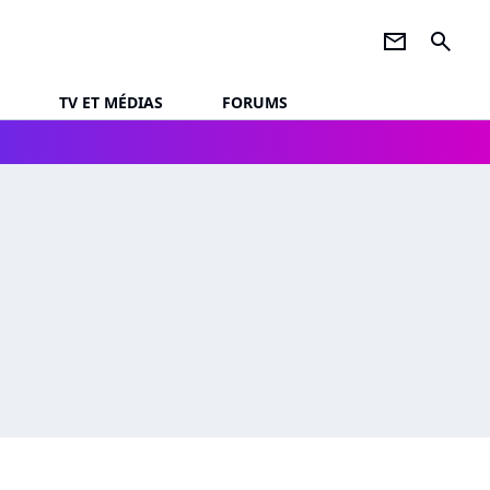
newsletter
search
TV ET MÉDIAS
FORUMS