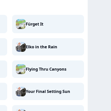
Fürget It
Elko in the Rain
Flying Thru Canyons
Your Final Setting Sun