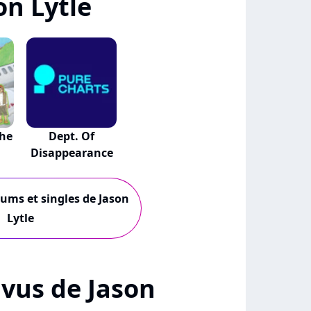
on Lytle
The
Dept. Of
Disappearance
bums et singles de Jason
Lytle
+ vus de Jason