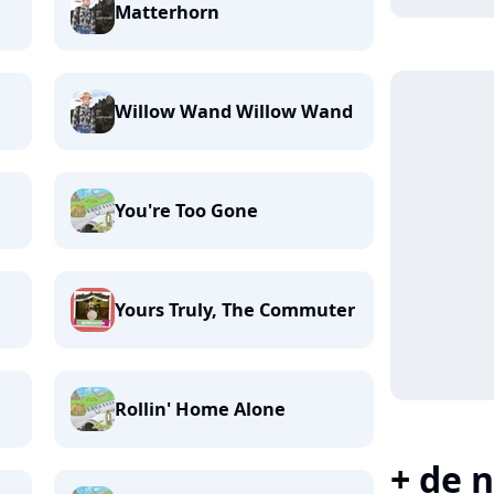
Matterhorn
Willow Wand Willow Wand
You're Too Gone
Yours Truly, The Commuter
Rollin' Home Alone
+ de n