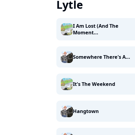
Lytle
I Am Lost (And The
Moment...
Somewhere There's A...
It's The Weekend
Hangtown