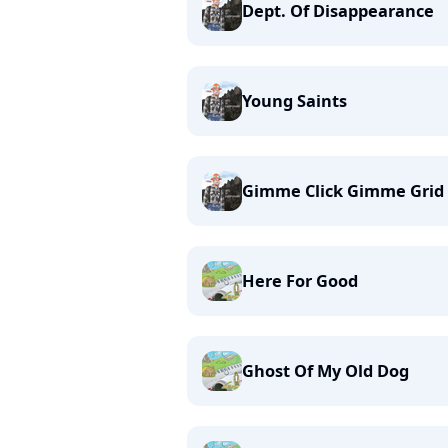
Dept. Of Disappearance
Young Saints
Gimme Click Gimme Grid
Here For Good
Ghost Of My Old Dog