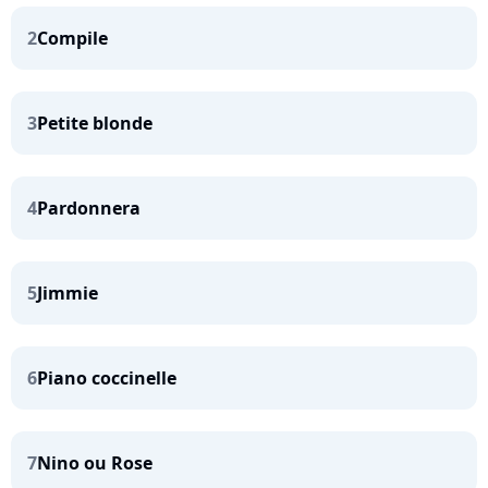
2
Compile
3
Petite blonde
4
Pardonnera
5
Jimmie
6
Piano coccinelle
7
Nino ou Rose