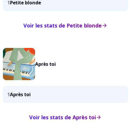
1
Petite blonde
Voir les stats de Petite blonde
arrow_right
Après toi
1
Après toi
Voir les stats de Après toi
arrow_right