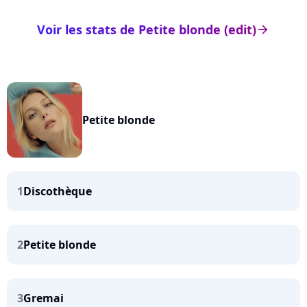
Voir les stats de Petite blonde (edit)
arrow_right
Petite blonde
1
Discothèque
2
Petite blonde
3
Gremai