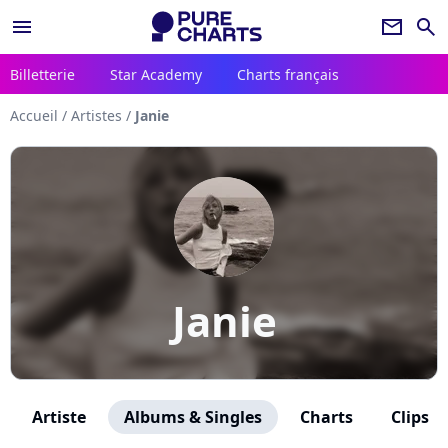
menu
newsletter
search
Billetterie
Star Academy
Charts français
Accueil
/
Artistes
/
Janie
Janie
Artiste
Albums & Singles
Charts
Clips