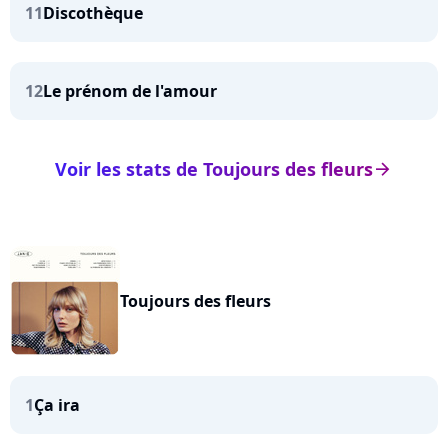
11
Discothèque
12
Le prénom de l'amour
Voir les stats de Toujours des fleurs
arrow_right
Toujours des fleurs
1
Ça ira