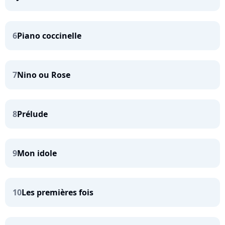
6
Piano coccinelle
7
Nino ou Rose
8
Prélude
9
Mon idole
10
Les premières fois