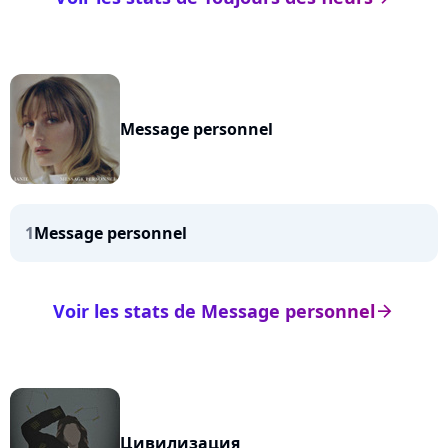
Message personnel
1
Message personnel
Voir les stats de Message personnel
arrow_right
Цивилизация