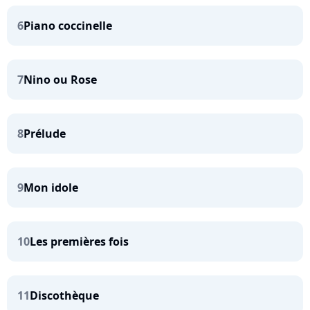
6
Piano coccinelle
7
Nino ou Rose
8
Prélude
9
Mon idole
10
Les premières fois
11
Discothèque