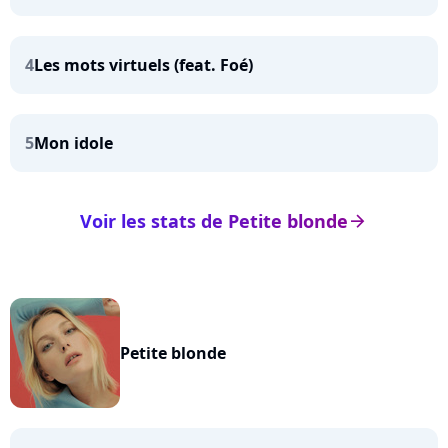
4
Les mots virtuels (feat. Foé)
5
Mon idole
Voir les stats de Petite blonde
arrow_right
Petite blonde