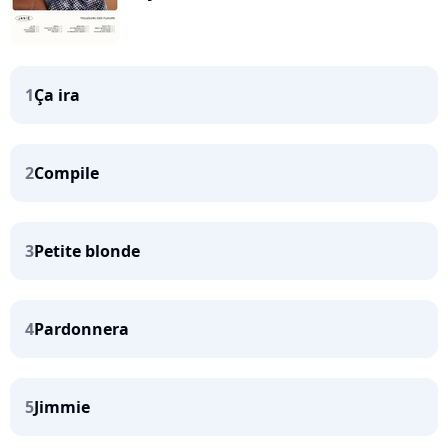
1
Ça ira
2
Compile
3
Petite blonde
4
Pardonnera
5
Jimmie