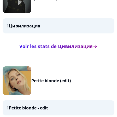
1
Цивилизация
Voir les stats de Цивилизация
arrow_right
Petite blonde (edit)
1
Petite blonde - edit