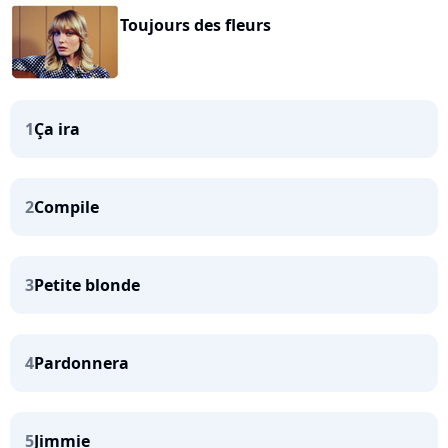
Toujours des fleurs
1
Ça ira
2
Compile
3
Petite blonde
4
Pardonnera
5
Jimmie