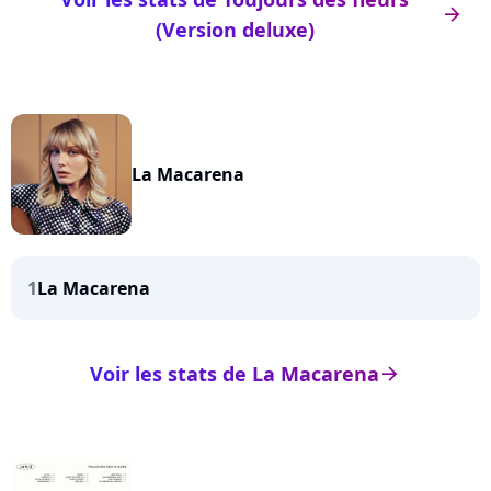
arrow_right
(Version deluxe)
La Macarena
1
La Macarena
Voir les stats de La Macarena
arrow_right