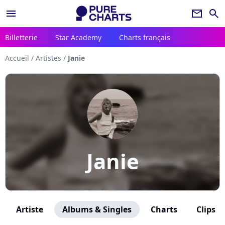
menu
newsletter
search
Billetterie
Star Academy
Charts français
Accueil
/
Artistes
/
Janie
Janie
Artiste
Albums & Singles
Charts
Clips