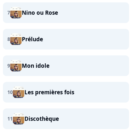
Nino ou Rose
7
Prélude
8
Mon idole
9
Les premières fois
10
Discothèque
11