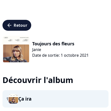
arrow_left
Retour
Toujours des fleurs
Janie
Date de sortie: 1 octobre 2021
Découvrir l'album
Ça ira
1