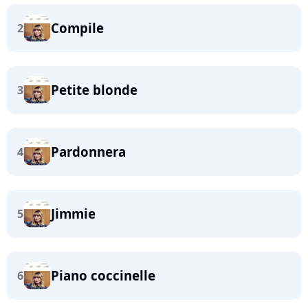
Compile
2
Petite blonde
3
Pardonnera
4
Jimmie
5
Piano coccinelle
6