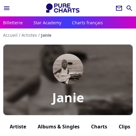
menu
newsletter
search
Billetterie
Star Academy
Charts français
Accueil
/
Artistes
/
Janie
Janie
Artiste
Albums & Singles
Charts
Clips