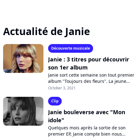
Actualité de Janie
Découverte musicale
Janie : 3 titres pour découvrir
son 1er album
Janie sort cette semaine son tout premier
album "Toujours des fleurs". La jeune
chanteuse fait revivre l'âge d'or de la
October 3, 2021
chanson française, avec ses mélodies...
Clip
Janie bouleverse avec "Mon
idole"
Quelques mois après la sortie de son
premier EP, Janie compte bien nous