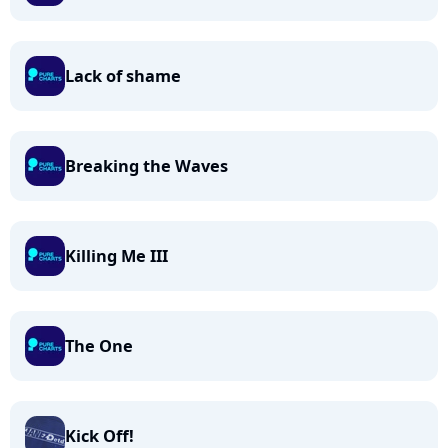
Lack of shame
Breaking the Waves
Killing Me III
The One
Kick Off!