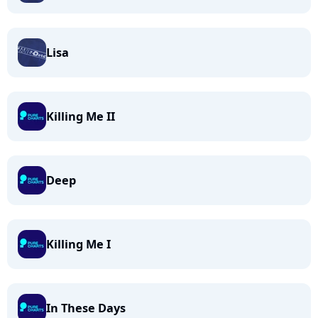
Lisa
Killing Me II
Deep
Killing Me I
In These Days