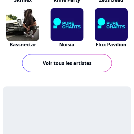
Skrillex
Knife Party
Zeds Dead
Bassnectar
Noisia
Flux Pavilion
Voir tous les artistes