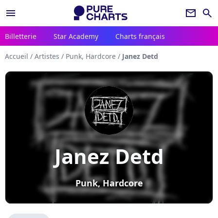
menu
newsletter
search
Billetterie
Star Academy
Charts français
Accueil
/
Artistes
/
Punk, Hardcore
/
Janez Detd
Janez Detd
Punk, Hardcore