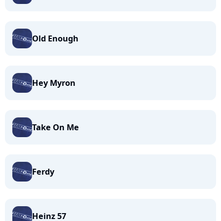
Old Enough
Hey Myron
Take On Me
Ferdy
Heinz 57