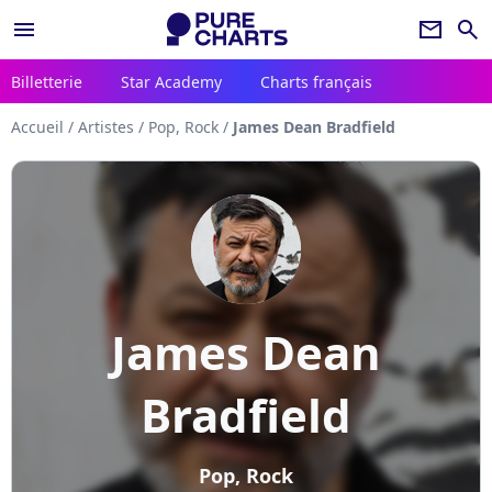
menu
newsletter
search
Billetterie
Star Academy
Charts français
Accueil
/
Artistes
/
Pop, Rock
/
James Dean Bradfield
James Dean
Bradfield
Pop, Rock