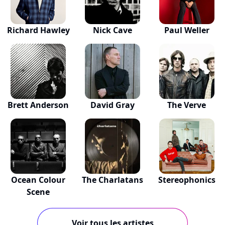
Richard Hawley
Nick Cave
Paul Weller
Brett Anderson
David Gray
The Verve
Ocean Colour
The Charlatans
Stereophonics
Scene
Voir tous les artistes