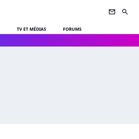
newsletter
search
TV ET MÉDIAS
FORUMS