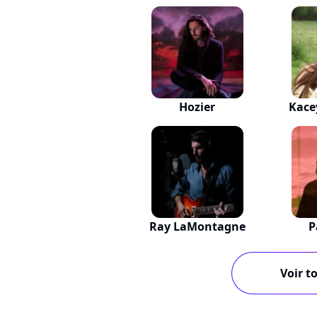
Hozier
Kace
Ray LaMontagne
P
Voir to