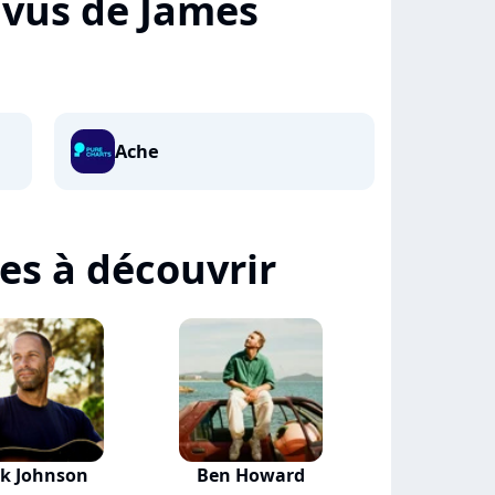
+ vus de James
Ache
tes à découvrir
ck Johnson
Ben Howard