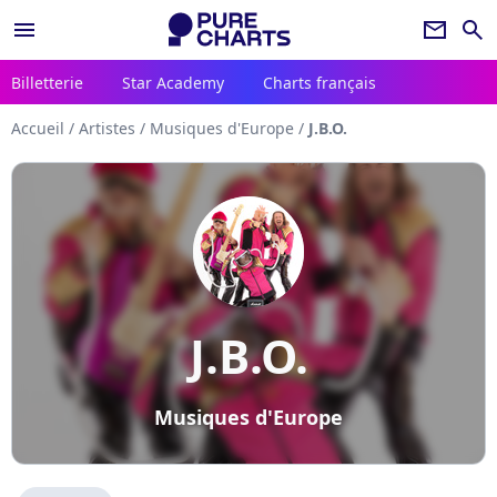
menu
newsletter
search
Billetterie
Star Academy
Charts français
Accueil
/
Artistes
/
Musiques d'Europe
/
J.B.O.
J.B.O.
Musiques d'Europe