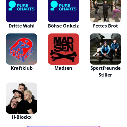
Dritte Wahl
Böhse Onkelz
Fettes Brot
Kraftklub
Madsen
Sportfreunde
Stiller
H-Blockx