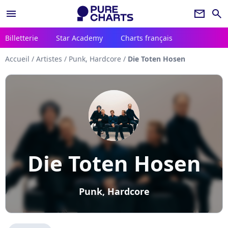
menu
newsletter
search
Billetterie
Star Academy
Charts français
Accueil
/
Artistes
/
Punk, Hardcore
/
Die Toten Hosen
Die Toten Hosen
Punk, Hardcore