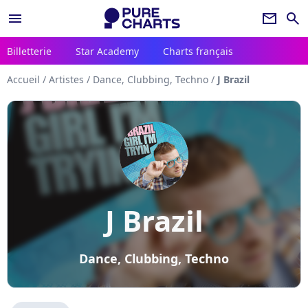
menu
newsletter
search
Billetterie
Star Academy
Charts français
Accueil
/
Artistes
/
Dance, Clubbing, Techno
/
J Brazil
J Brazil
Dance, Clubbing, Techno