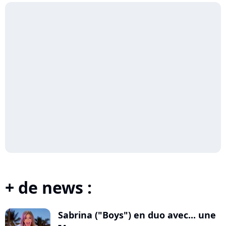
+ de news :
Sabrina ("Boys") en duo avec... une