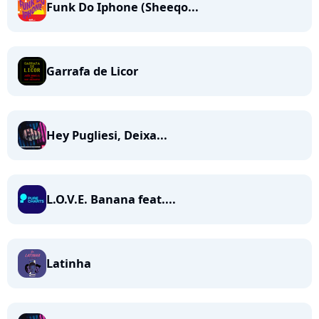
Funk Do Iphone (Sheeqo...
Garrafa de Licor
Hey Pugliesi, Deixa...
L.O.V.E. Banana feat....
Latinha