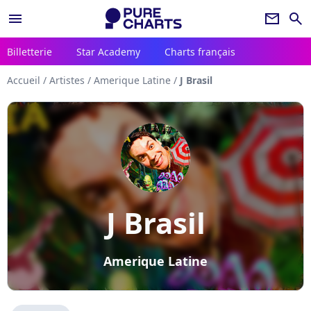
menu
newsletter
search
Billetterie
Star Academy
Charts français
Accueil
/
Artistes
/
Amerique Latine
/
J Brasil
J Brasil
Amerique Latine