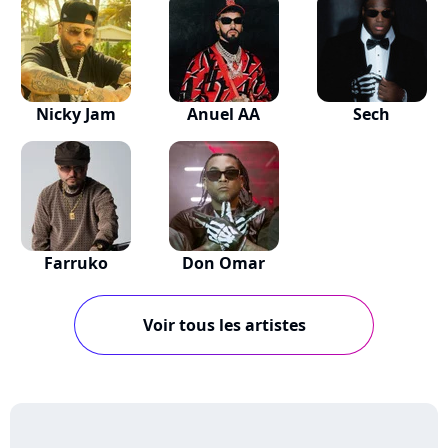
Nicky Jam
Anuel AA
Sech
Farruko
Don Omar
Voir tous les artistes