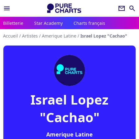
menu
newsletter
search
Billetterie
Star Academy
Charts français
Accueil
/
Artistes
/
Amerique Latine
/
Israel Lopez "Cachao"
Israel Lopez
"Cachao"
Amerique Latine