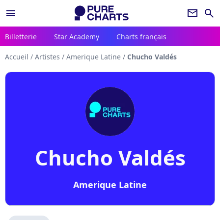
menu
newsletter
search
Billetterie
Star Academy
Charts français
Accueil
/
Artistes
/
Amerique Latine
/
Chucho Valdés
Chucho Valdés
Amerique Latine