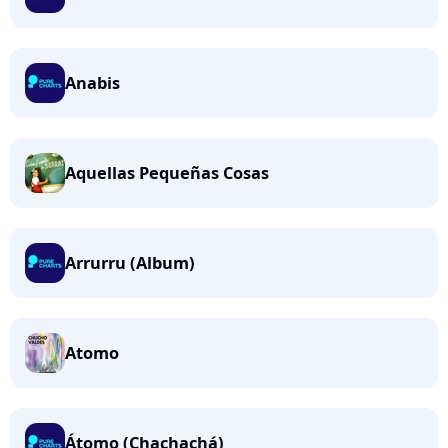
Anabis
Aquellas Pequeñas Cosas
Arrurru (Album)
Atomo
Átomo (Chachachá)