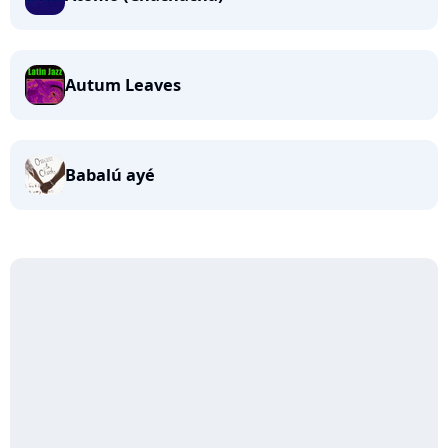
Autum Leaves
Babalú ayé