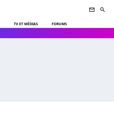
newsletter
search
TV ET MÉDIAS
FORUMS