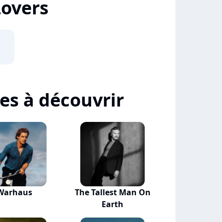
Lovers
tes à découvrir
Warhaus
The Tallest Man On
Earth