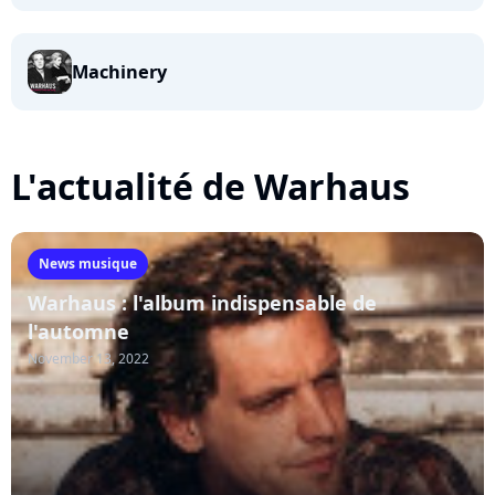
Machinery
L'actualité de Warhaus
News musique
Warhaus : l'album indispensable de
l'automne
November 13, 2022