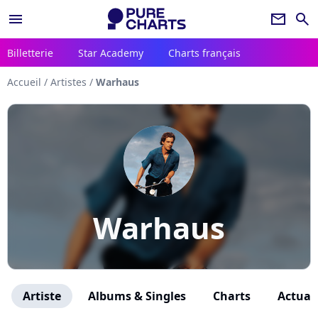
menu
newsletter
search
Billetterie
Star Academy
Charts français
Accueil
/
Artistes
/
Warhaus
Warhaus
Artiste
Albums & Singles
Charts
Actuali