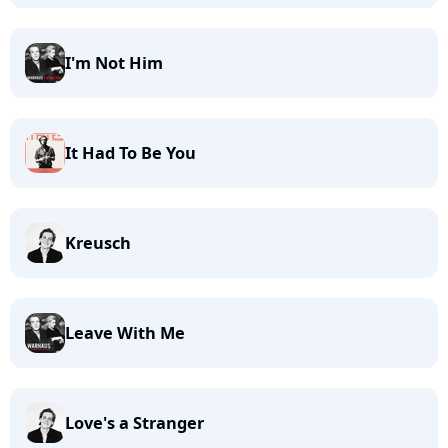
I'm Not Him
It Had To Be You
Kreusch
Leave With Me
Love's a Stranger