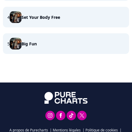
4
Set Your Body Free
5
Big Fun
A propos de Purecharts
|
Mentions légales
|
Politique de cookies
|