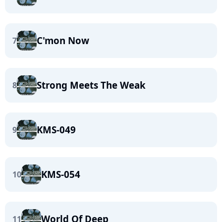
C'mon Now
7
Strong Meets The Weak
8
KMS-049
9
KMS-054
10
World Of Deep
11