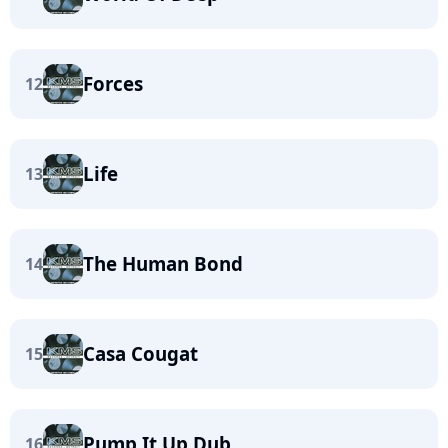
Forces
12
Life
13
The Human Bond
14
Casa Cougat
15
Pump It Up Dub
16