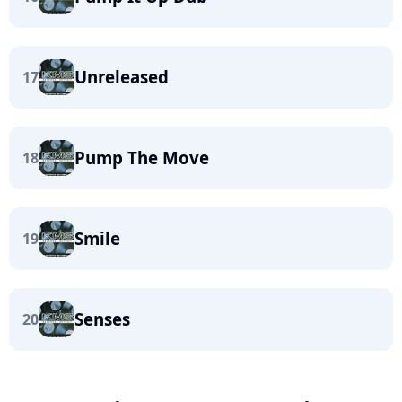
Unreleased
17
Pump The Move
18
Smile
19
Senses
20