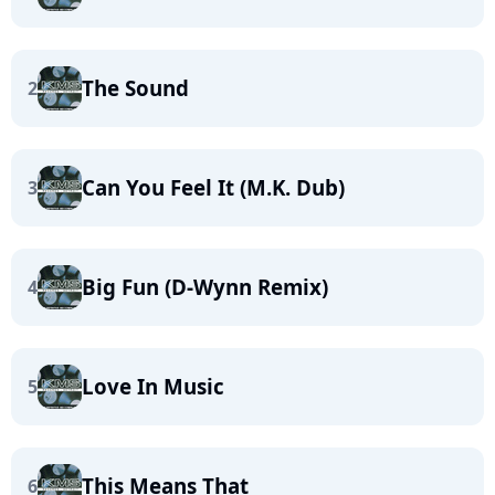
The Sound
2
Can You Feel It (M.K. Dub)
3
Big Fun (D-Wynn Remix)
4
Love In Music
5
This Means That
6