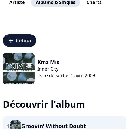
Artiste
Albums & Singles
Charts
arrow_left
Retour
Kms Mix
Inner City
Date de sortie: 1 avril 2009
Découvrir l'album
Groovin' Without Doubt
1