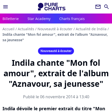
menu
newsletter
search
Billetterie
Star Academy
Charts français
Accueil
/
Actualités
/
Nouveauté à écouter
/
Actualité de Indila
/
Indila chante "Mon fol amour", extrait de l'album "Aznavour,
sa jeunesse"
Nouveauté à écouter
Indila chante "Mon fol
amour", extrait de l'album
"Aznavour, sa jeunesse"
Publié le 06 novembre 2014 à 13:40
Indila dévoile le premier extrait du titre "Mon