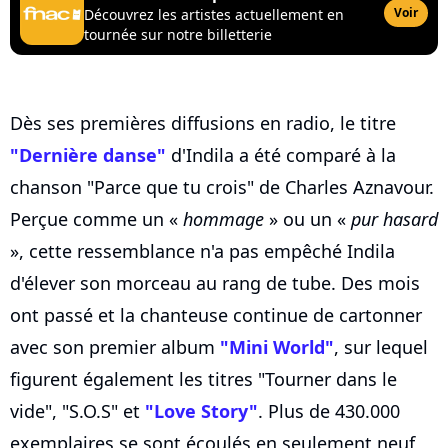
Voir
Découvrez les artistes actuellement en
tournée sur notre billetterie
Dès ses premières diffusions en radio, le titre
"Dernière danse"
d'Indila a été comparé à la
chanson "Parce que tu crois" de Charles Aznavour.
Perçue comme un «
hommage
» ou un «
pur hasard
», cette ressemblance n'a pas empêché Indila
d'élever son morceau au rang de tube. Des mois
ont passé et la chanteuse continue de cartonner
avec son premier album
"Mini World"
, sur lequel
figurent également les titres "Tourner dans le
vide", "S.O.S" et
"Love Story"
. Plus de 430.000
exemplaires se sont écoulés en seulement neuf