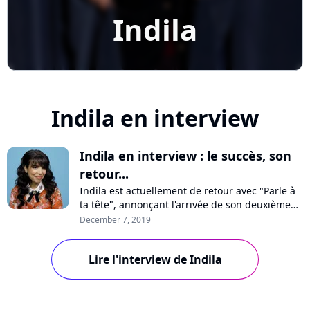
Indila
Indila en interview
Indila en interview : le succès, son
retour...
Indila est actuellement de retour avec "Parle à
ta tête", annonçant l'arrivée de son deuxième
album pour 2020. En interview pour Pure
December 7, 2019
Charts, la chanteuse se confie sur son silence,
comment elle a vécu le succès, le burn-out ou
Lire l'interview de Indila
l'univers musical de son disque à venir.
Rencontre en vidéo !